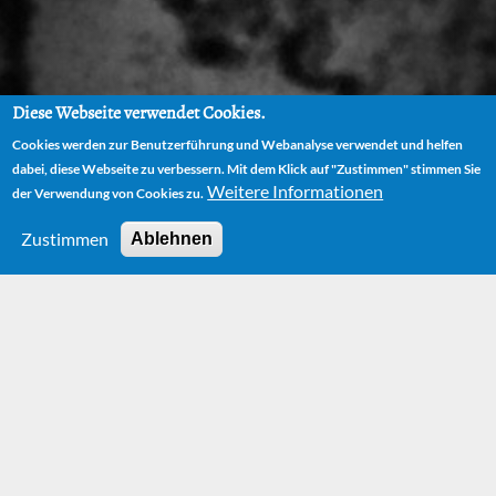
Diese Webseite verwendet Cookies.
Cookies werden zur Benutzerführung und Webanalyse verwendet und helfen
dabei, diese Webseite zu verbessern. Mit dem Klick auf "Zustimmen" stimmen Sie
Weitere Informationen
der Verwendung von Cookies zu.
Zustimmen
Ablehnen
News
More News can be found on our
Facebook page.