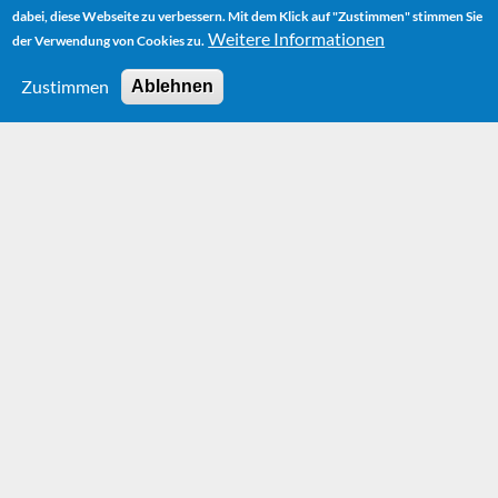
dabei, diese Webseite zu verbessern. Mit dem Klick auf "Zustimmen" stimmen Sie
Weitere Informationen
der Verwendung von Cookies zu.
Zustimmen
Ablehnen
News
More News can be found on our
Facebook page.
Michael-Ende-Year
2009: The Kurpark
Garmisch becomes
the "Michael-Ende-