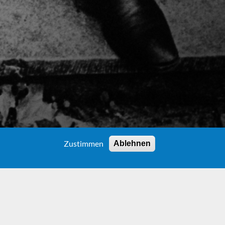
Zustimmen
Ablehnen
GINNINGS
d Poetic