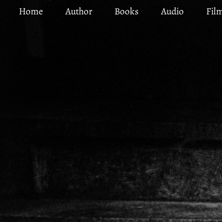
Skip
Home
Author
Books
Audio
Fil
to
main
content