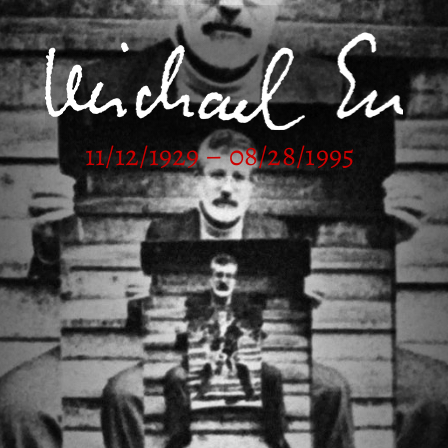
11/12/1929 – 08/28/1995