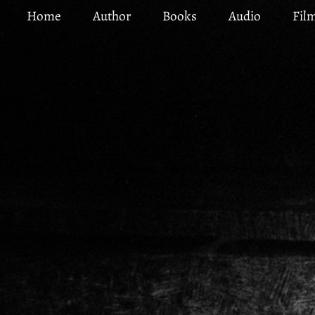
Skip
Home
Author
Books
Audio
Fil
to
main
content