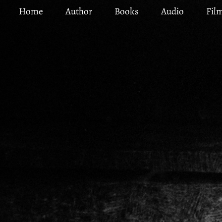
Skip
Home
Author
Books
Audio
Fil
to
main
content