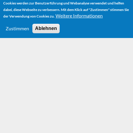
Cookies werden zur Benutzerführung und Webanalyse verwendet und helfen
dabei, diese Webseite zu verbessern. Mit dem Klick auf "Zustimmen" stimmen Sie
Weitere Informationen
der Verwendung von Cookies zu.
Zustimmen
Ablehnen
HOME
NEWS
LUXURIOUS NEW EDITION OF MICHAEL ENDES "THE
NEVERENDING STORY"
Luxurious new
edition of Michael
Endes "The
Neverending Story"