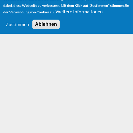
dabei, diese Webseite zu verbessern. Mit dem Klick auf "Zustimmen" stimmen Sie
Weitere Informationen
der Verwendung von Cookies zu.
Zustimmen
Ablehnen
HOME
NEWS
MICHAEL ENDE IN THE PUPPET THEATRE
Michael Ende in
the Puppet Theatre
Tuesday, 22. February 2011 - 14:31