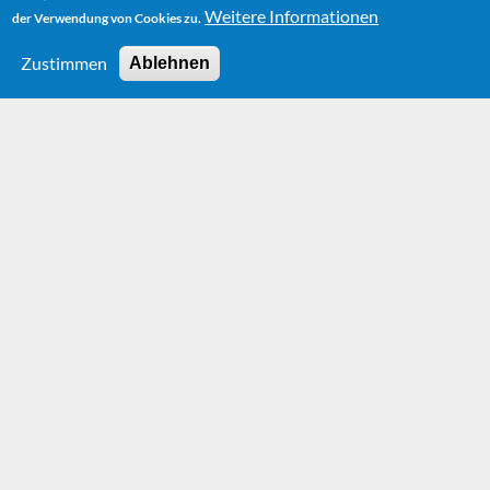
Weitere Informationen
der Verwendung von Cookies zu.
Zustimmen
Ablehnen
HOME
NEWS
NEW EDITION "TRÖDELMARKT DER TRÄUME" (FLEA MARKET
OF DREAMS)
New edition
"Trödelmarkt der
Träume" (Flea
Market of Dreams)
Wednesday, 10. May 2006 - 12:43