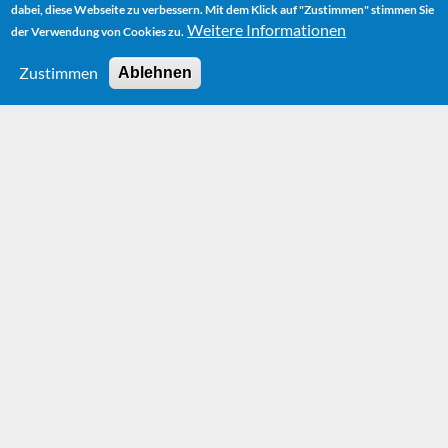
dabei, diese Webseite zu verbessern. Mit dem Klick auf "Zustimmen" stimmen Sie
Weitere Informationen
der Verwendung von Cookies zu.
Zustimmen
Ablehnen
News
More News can be found on our
Facebook page.