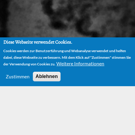
Diese Webseite verwendet Cookies.
Cookies werden zur Benutzerführung und Webanalyse verwendet und helfen
dabei, diese Webseite zu verbessern. Mit dem Klick auf "Zustimmen" stimmen Sie
Weitere Informationen
der Verwendung von Cookies zu.
Zustimmen
Ablehnen
News
Weitere News findest du auf unserer
Facebook-
Seite.