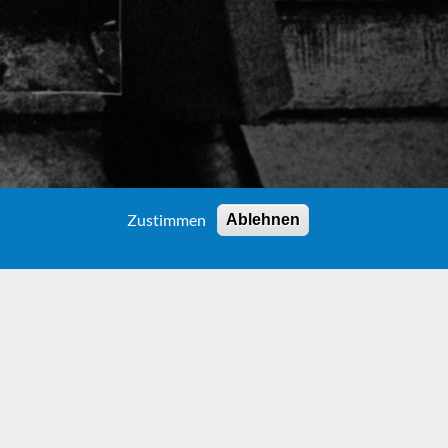
Zustimmen
Ablehnen
ties
 in the Endes’ marriage. The personalities of