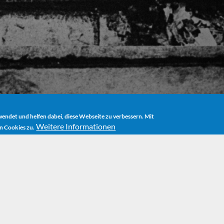
ndet und helfen dabei, diese Webseite zu verbessern. Mit
Weitere Informationen
n Cookies zu.
HOME
AUTHOR
BIOGRAPHY
DISSIMILAR PERSONALITIES
similar Personali
Cracks had started to appear