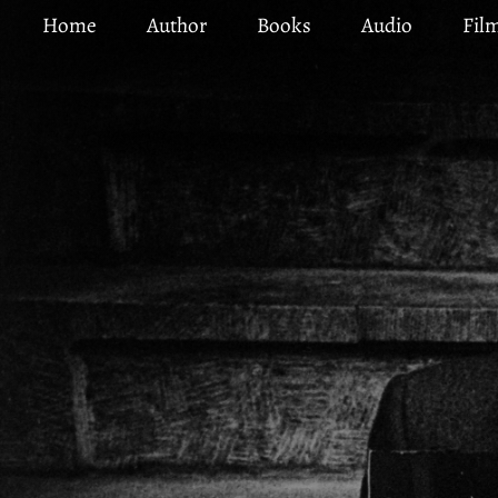
Skip
Home
Author
Books
Audio
Fil
to
main
content