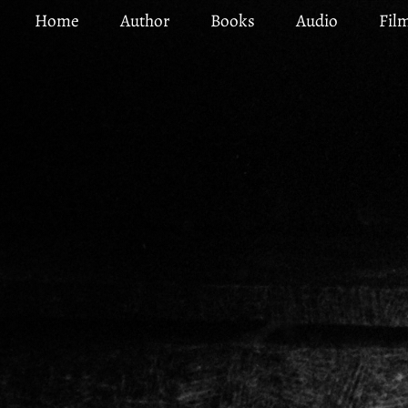
Skip
Home
Author
Books
Audio
Fil
to
main
content