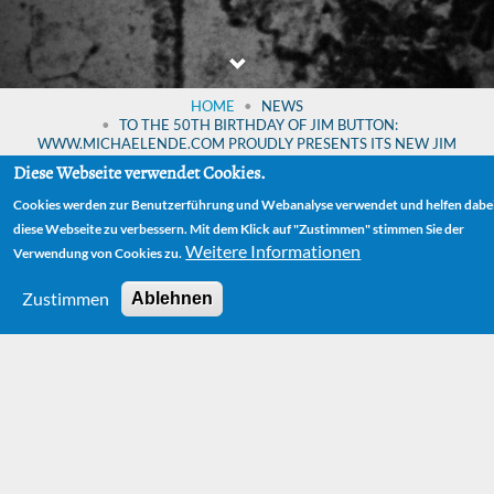
HOME
NEWS
TO THE 50TH BIRTHDAY OF JIM BUTTON:
WWW.MICHAELENDE.COM PROUDLY PRESENTS ITS NEW JIM
BUTTON ANNIVERSARY DESIGN!
Diese Webseite verwendet Cookies.
Cookies werden zur Benutzerführung und Webanalyse verwendet und helfen dabei
diese Webseite zu verbessern. Mit dem Klick auf "Zustimmen" stimmen Sie der
To the 50th
Weitere Informationen
Verwendung von Cookies zu.
Birthday of Jim
Zustimmen
Ablehnen
Button:
www.michaelende.c