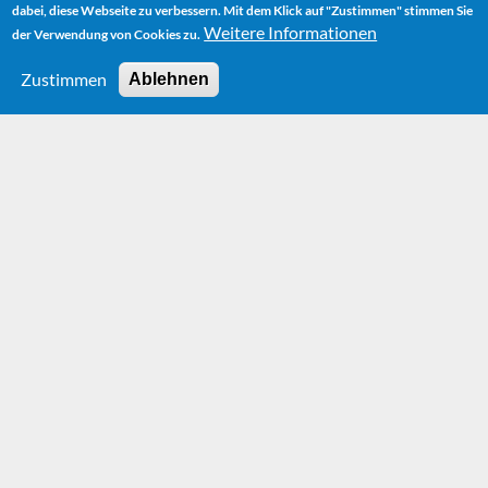
dabei, diese Webseite zu verbessern. Mit dem Klick auf "Zustimmen" stimmen Sie
Weitere Informationen
der Verwendung von Cookies zu.
Zustimmen
Ablehnen
News
More News can be found on our
Facebook page.