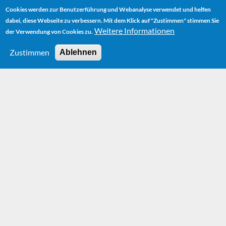
Cookies werden zur Benutzerführung und Webanalyse verwendet und helfen
dabei, diese Webseite zu verbessern. Mit dem Klick auf "Zustimmen" stimmen Sie
Weitere Informationen
der Verwendung von Cookies zu.
Zustimmen
Ablehnen
HOME
NEWS
DIE OFFIZIELLE WEBSEITE VON MICHAEL ENDE — JETZT AUCH
AUF ENGLISCH!
Die offizielle
Webseite von
Michael Ende —
jetzt auch auf