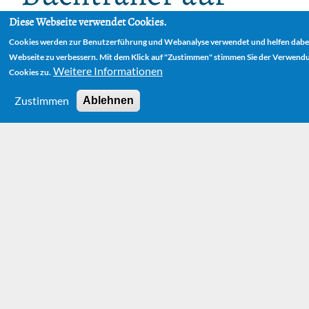
YouTube
Diese Webseite verwendet Cookies.
Cookies werden zur Benutzerführung und Webanalyse verwendet und helfen dabei
Webseite zu verbessern. Mit dem Klick auf "Zustimmen" stimmen Sie der Verwend
Mittwoch, 3. Februar 2010 - 15:30
Weitere Informationen
Cookies zu.
Zustimmen
Ablehnen