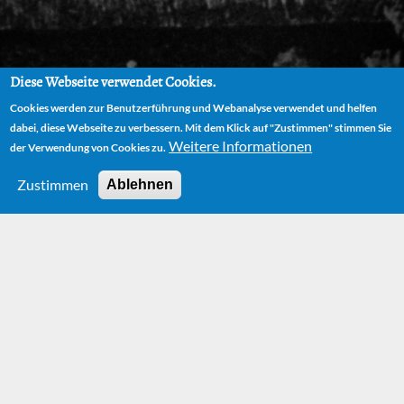
Diese Webseite verwendet Cookies.
Cookies werden zur Benutzerführung und Webanalyse verwendet und helfen
dabei, diese Webseite zu verbessern. Mit dem Klick auf "Zustimmen" stimmen Sie
Weitere Informationen
der Verwendung von Cookies zu.
Zustimmen
Ablehnen
HOME
NEWS
TEIL 5 DES MAKING-OFS VON "DER SPIEGEL IM SPIEGEL"
VERFÜGBAR!
Teil 5 des Making-
ofs von "Der