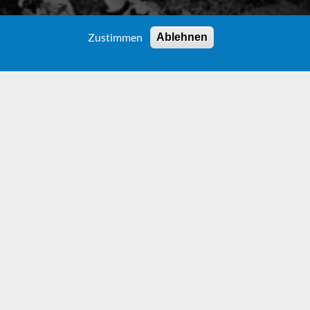
Zustimmen
Ablehnen
e Praxis: Michael Endes Zeit als Schauspieler ist
n Schauspielschule der Münchner Kammerspiele
rnüchterung. Während er zuvor an Diskussionen
hstem Anspruch gewohnt ist, kommt er nun an ein
ühne Schleswig-Holstein, deren Truppe vor allem
 Solches Reisetheater trägt den halb verächtlichen
dort meist auf improvisierter Bühne im Dunst von
und zu dem Donnergetöse naher Kegelbahnen. Auch