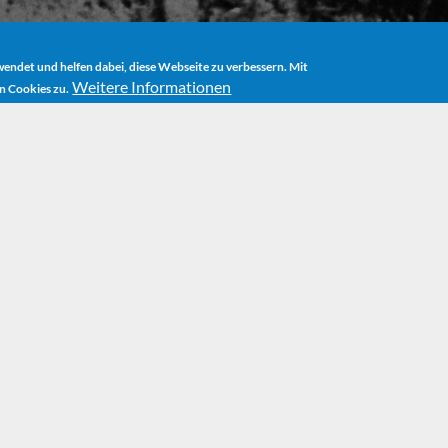
ndet und helfen dabei, diese Webseite zu verbessern. Mit
Weitere Informationen
n Cookies zu.
HOME
AUTOR
BIOGRAPHIE
IN DER KLITSCHE
In der Klitsche
Nach der Ausbildung folgt di
für den an der renommierte
Ausgebildeten eine herbe E
über Theaterfragen von höc
Provinztheater: die Landesb
mit einem Bus unterwegs ist.
Namen
Klitsche
. Man spielt 
Bier und Zigarettenqualm 