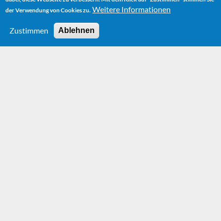
Weitere Informationen
der Verwendung von Cookies zu.
Zustimmen
Ablehnen
HOME
AUTOR
BIOGRAPHIE
DIE TRENNUNG DER ELTERN
Die Trennung der
Eltern