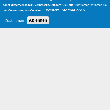
dabei, diese Webseite zu verbessern. Mit dem Klick auf "Zustimmen" stimmen Sie
Weitere Informationen
der Verwendung von Cookies zu.
Zustimmen
Ablehnen
HOME
AUTOR
BIOGRAPHIE
MOMO - DER FILM VON JOHANNES SCHAAF
HOME
AUTOR
BIOGRAPHIE
MOMO - DER FILM VON JOHANNES SCHAAF
Momo - Der Film von
Johannes Schaaf
Im Juli 1986 findet in zahlreichen deutschen Kinos die
Premiere des Films Momo statt, dessen Filmrechte
bereits kurz nach Erscheinen des Buches im Jahre 1972