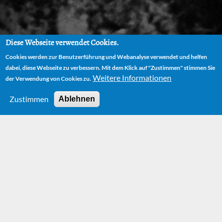
Diese Webseite verwendet Cookies.
Cookies werden zur Benutzerführung und Webanalyse verwendet und helfen
dabei, diese Webseite zu verbessern. Mit dem Klick auf "Zustimmen" stimmen Sie
Weitere Informationen
der Verwendung von Cookies zu.
Zustimmen
Ablehnen
HOME
BÜCHER
BELLETRISTIK
Bücher –
Belletristik