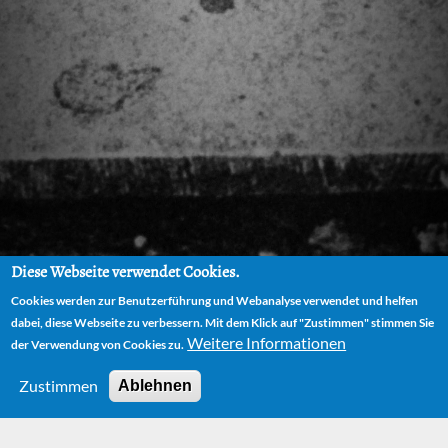
Diese Webseite verwendet Cookies.
Cookies werden zur Benutzerführung und Webanalyse verwendet und helfen
dabei, diese Webseite zu verbessern. Mit dem Klick auf "Zustimmen" stimmen Sie
Weitere Informationen
der Verwendung von Cookies zu.
Zustimmen
Ablehnen
HOME
AUTOR
BIOGRAPHIE
NACH ROM