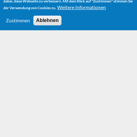
dabei, diese Webseite zu verbessern. Mit dem Klick auf "Zustimmen" stimmen Sie
Weitere Informationen
der Verwendung von Cookies zu.
Zustimmen
Ablehnen
HOME
NEWS
MICHAEL-ENDE-JAHR 2009: DER KURPARK GARMISCH WIRD
"MICHAEL-ENDE-KURPARK"
Michael-Ende-Jahr
2009: Der Kurpark
Garmisch wird
"Michael-Ende-