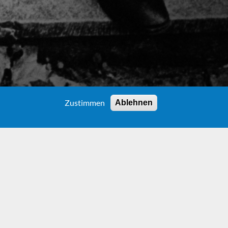
Zustimmen
Ablehnen
TSDAM
en" gehen