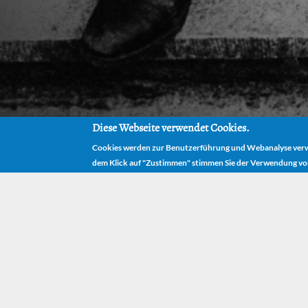
Diese Webseite verwendet Cookies.
Cookies werden zur Benutzerführung und Webanalyse verwe
dem Klick auf "Zustimmen" stimmen Sie der Verwendung vo
HOM
Michael Ende
nach Potsda