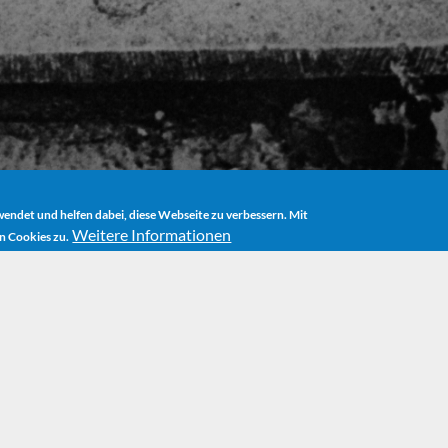
ndet und helfen dabei, diese Webseite zu verbessern. Mit
Weitere Informationen
n Cookies zu.
E
NEWS
MICHAEL ENDES "MAGISCHE WELTEN" GEHEN NACH PO
s "Magische Welt
m