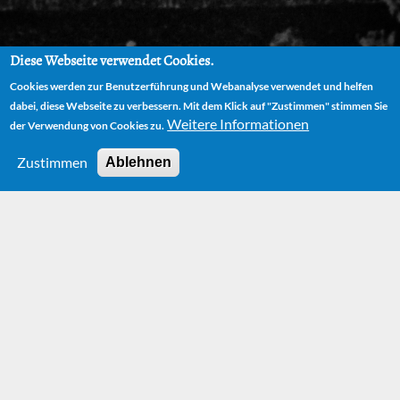
Diese Webseite verwendet Cookies.
Cookies werden zur Benutzerführung und Webanalyse verwendet und helfen
dabei, diese Webseite zu verbessern. Mit dem Klick auf "Zustimmen" stimmen Sie
Weitere Informationen
der Verwendung von Cookies zu.
Zustimmen
Ablehnen
HOME
NEWS
THEATERPREMIERE VON "DIE UNENDLICHE GESCHICHTE" IN
DEN USA
Theaterpremiere
von "Die